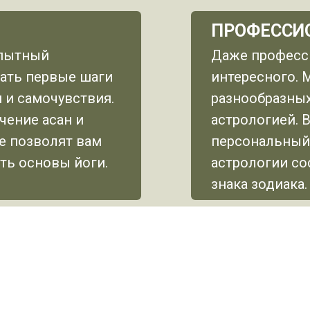
ПРОФЕССИ
опытный
Даже професс
ать первые шаги
интересного. 
 и самочувствия.
разнообразных
чение асан и
астрологией. 
е позволят вам
персональный 
ть основы йоги.
астрологии со
знака зодиака.