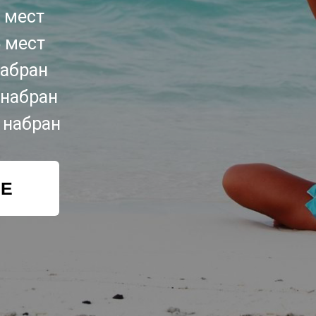
5 мест
5 мест
набран
р набран
р набран
ИЕ